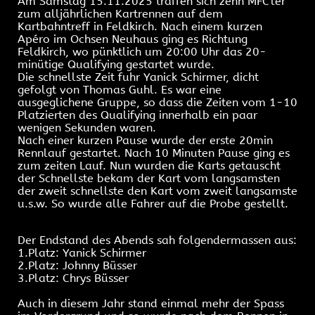
Am Samstag 15.11.2025 traffen sich zehn MFC'ler
zum alljährlichen Kartrennen auf dem
Kartbahntreff in Feldkirch. Nach einem kurzen
Apéro im Ochsen Neuhaus ging es Richtung
Feldkirch, wo pünktlich um 20:00 Uhr das 20-
minütige Qualifying gestartet wurde.
Die schnellste Zeit fuhr Yanick Schirmer, dicht
gefolgt von Thomas Guhl. Es war eine
ausgeglichene Gruppe, so dass die Zeiten vom 1-10
Platzierten des Qualifying innerhalb ein paar
wenigen Sekunden waren.
Nach einer kurzen Pause wurde der erste 20min
Rennlauf gestartet. Nach 10 Minuten Pause ging es
zum zeiten Lauf. Nun wurden die Karts getauscht
der Schnellste bekam der Kart vom langsamsten
der zweit schnellste den Kart vom zweit langsamste
u.s.w. So wurde alle Fahrer auf die Probe gestellt.
Der Endstand des Abends sah folgendermassen aus:
1.Platz: Yanick Schirmer
2.Platz: Johnny Büsser
3.Platz: Chrys Büsser
Auch in diesem Jahr stand einmal mehr der Spass